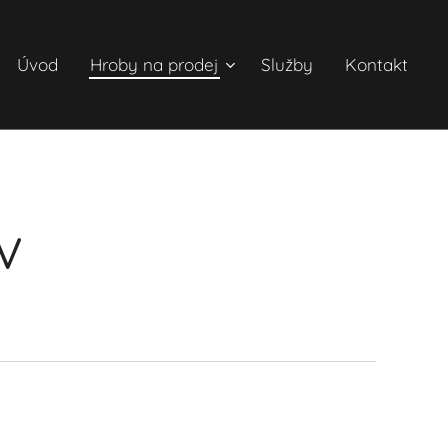
Úvod
Hroby na prodej
Služby
Kontakt
V