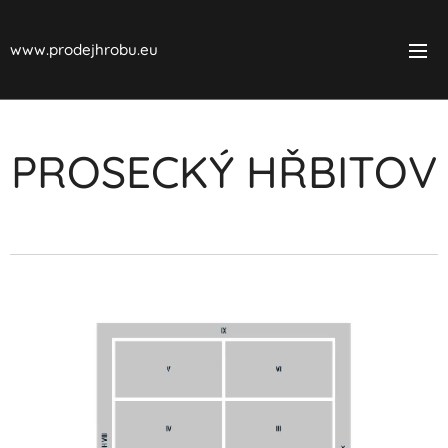
www.prodejhrobu.eu
PROSECKÝ HŘBITOV