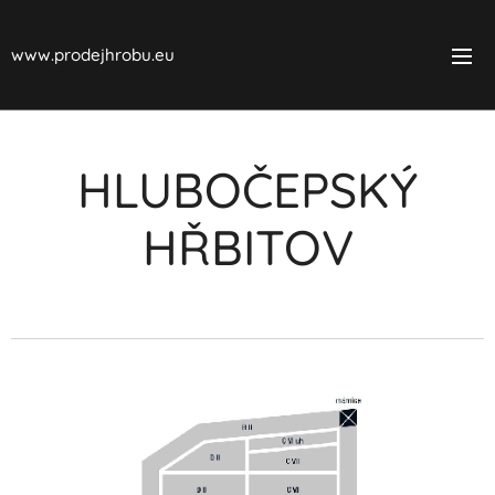
www.prodejhrobu.eu
HLUBOČEPSKÝ
HŘBITOV