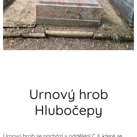
Urnový hrob
Hlubočepy
Urnový hrob se nachází v oddělení C II, které se