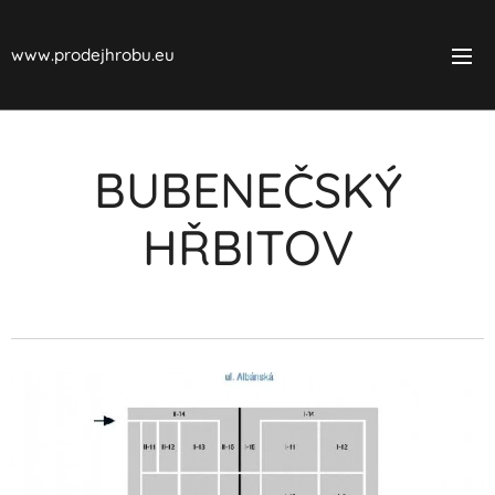
www.prodejhrobu.eu
BUBENEČSKÝ
HŘBITOV