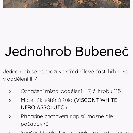
Jednohrob Bubeneč
Jednohrob se nachází ve střední levé části hřbitova
v oddělení II-7.
Označení místa: oddělení II-7, č. hrobu 115
Materiál: leštěná žula (
VISCONT WHITE
+
NERO ASSOLUTO
)
Případné zhotovení nápisů možné dle
požadavků
Součástí je plastový sklípek pro uložení uren