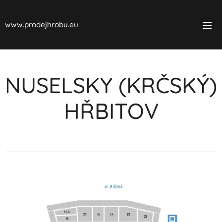
www.prodejhrobu.eu
NUSELSKY (KRČSKÝ)
HŘBITOV